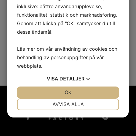
inklusive: bättre användarupplevelse,
sig näringen. Groddfärsen är en naturlig råvara
med nötig smak och fin textur, helt utan tillsatser.
funktionalitet, statistik och marknadsföring.
Lösfryst!
Genom att klicka på "OK" samtycker du till
dessa ändamål.
Läs mer om vår användning av cookies och
PRODUKTINFORMATION
behandling av personuppgifter på vår
webbplats.
VISA
DETALJER
JA
NEJ
OK
JA
NEJ
NÖDVÄNDIG
INSTÄLLNINGAR
AVVISA ALLA
JA
NEJ
JA
NEJ
MARKNADSFÖRING
STATISTIK