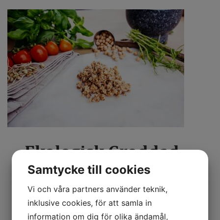
Ekologisk Groddad
Baljväxtfärs 3 kg
Samtycke till cookies
Vi och våra partners använder teknik,
En groddad baljväxtfärs på ekologiska svenska
inklusive cookies, för att samla in
linser, bönor och ärter. Groddningen förbättrar
information om dig för olika ändamål,
smak, konsistens och gör det lättare att tillgodose