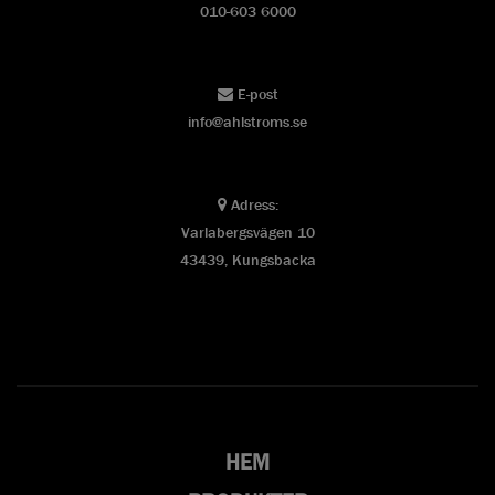
010-603 6000
E-post
info@ahlstroms.se
Adress:
Varlabergsvägen 10
43439, Kungsbacka
HEM