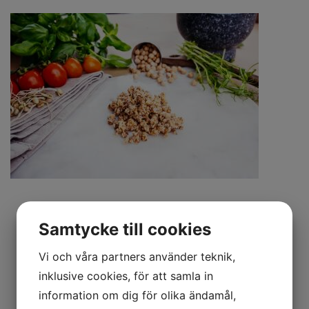
Groddad
Samtycke till cookies
Baljväxtfärs 3 kg
Vi och våra partners använder teknik,
En groddad baljväxtfärs på svenska linser, bönor
inklusive cookies, för att samla in
och ärter. Groddningen förbättrar smak, konsistens
information om dig för olika ändamål,
och gör det lättare att tillgodose sig näringen.