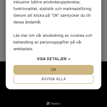
inklusive: bättre användarupplevelse,
Groddfärsen är en naturlig råvara med nötig smak
funktionalitet, statistik och marknadsföring.
och fin textur, helt utan tillsatser. Lösfryst!
Genom att klicka på "OK" samtycker du till
dessa ändamål.
PRODUKTINFORMATION
Läs mer om vår användning av cookies och
behandling av personuppgifter på vår
webbplats.
VISA
DETALJER
JA
NEJ
OK
JA
NEJ
NÖDVÄNDIG
INSTÄLLNINGAR
AVVISA ALLA
JA
NEJ
JA
NEJ
MARKNADSFÖRING
STATISTIK
Telefon