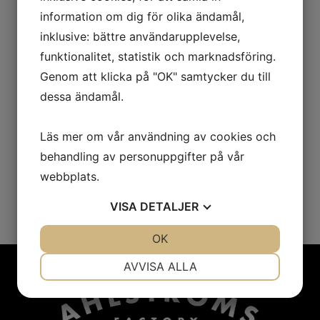
En vegansk basfärs som är redo att servera!
information om dig för olika ändamål,
Färdigkokt färs med bra konsistens, utseende och
inklusive: bättre användarupplevelse,
smak för alla rätter där färs ingår, fast i vegansk
tappning!
funktionalitet, statistik och marknadsföring.
Genom att klicka på "OK" samtycker du till
Levereras kyld för smidig hantering vid större
dessa ändamål.
volymer!
Läs mer om vår användning av cookies och
behandling av personuppgifter på vår
webbplats.
PRODUKTINFORMATION
VISA
DETALJER
JA
NEJ
OK
JA
NEJ
NÖDVÄNDIG
INSTÄLLNINGAR
AVVISA ALLA
JA
NEJ
JA
NEJ
MARKNADSFÖRING
STATISTIK