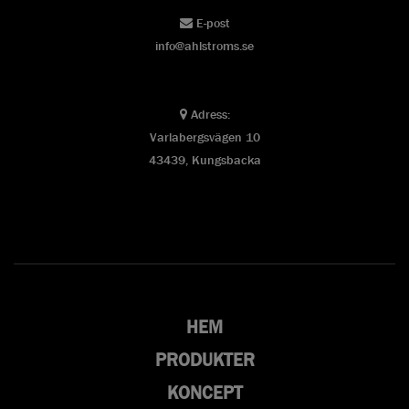
E-post
info@ahlstroms.se
Adress:
Varlabergsvägen 10
43439, Kungsbacka
HEM
PRODUKTER
KONCEPT