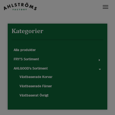
Toggle
naviga
Kategorier
Alla produkter
FRY'S Sortiment
AHLGOOD's Sortiment
Växtbaserade Korvar
Växtbaserade Färser
Växtbaserat Övrigt