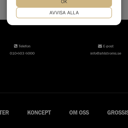
JA
NEJ
OK
JA
NEJ
NÖDVÄNDIG
INSTÄLLNINGAR
AVVISA ALLA
JA
NEJ
JA
NEJ
MARKNADSFÖRING
STATISTIK
Telefon
E-post
010-603 6000
info@ahlstroms.se
TER
KONCEPT
OM OSS
GROSSI