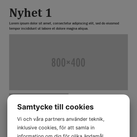
Nyhet 1
Lorem ipsum dolor sit amet, consectetur adipiscing elit, sed do eiusmod
tempor incididunt ut labore et dolore magna aliqua.
Samtycke till cookies
Vi och våra partners använder teknik,
Lorem Ipsum
inklusive cookies, för att samla in
information om dig för olika ändamål,