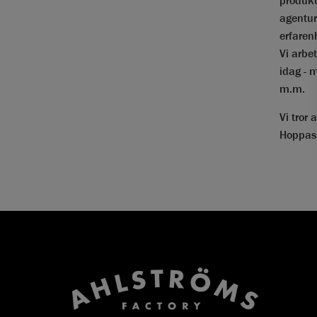
agentur
erfaren
Vi arbe
idag - m
m.m.
Vi tror
Hoppas 