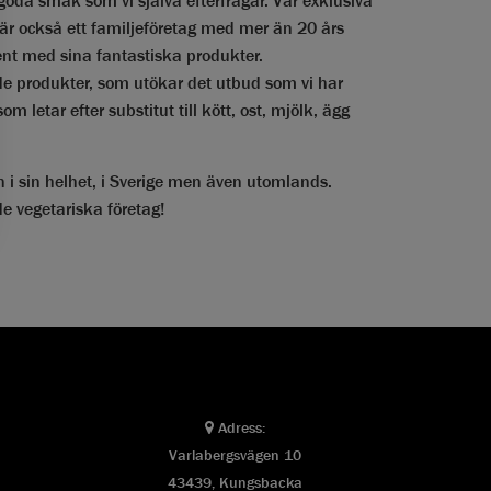
 är också ett familjeföretag med mer än 20 års
ent med sina fantastiska produkter.
nde produkter, som utökar det utbud som vi har
om letar efter substitut till kött, ost, mjölk, ägg
n i sin helhet, i Sverige men även utomlands.
de vegetariska företag!
Adress:
Varlabergsvägen 10
43439, Kungsbacka