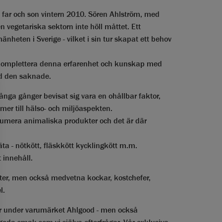
n far och son vintern 2010. Sören Ahlström, med
vegetariska sektorn inte höll måttet. Ett
eten i Sverige - vilket i sin tur skapat ett behov
 komplettera denna erfarenhet och kunskap med
ad den saknade.
ånga gånger bevisat sig vara en ohållbar faktor,
mmer till hälso- och miljöaspekten.
onsumera animaliska produkter och det är där
ta - nötkött, fläskkött kycklingkött m.m.
 innehåll.
ter, men också medvetna kockar, kostchefer,
l.
er under varumärket Ahlgood - men också
oda smak som vi själva efterfrågar. Vår exklusiva