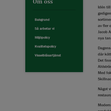
Om oss
Idén ti
gedigen
sortime
Bakgrund
av fler 
Så arbetar vi
Jacob A
Miljöpolicy
nya tan
Kvalitetspolicy
Dagens 
där köt
Visselblåsartjänst
Det fin
Ahlströ
Med fok
Skillnad
Något v
restaur
Modern 
produkt