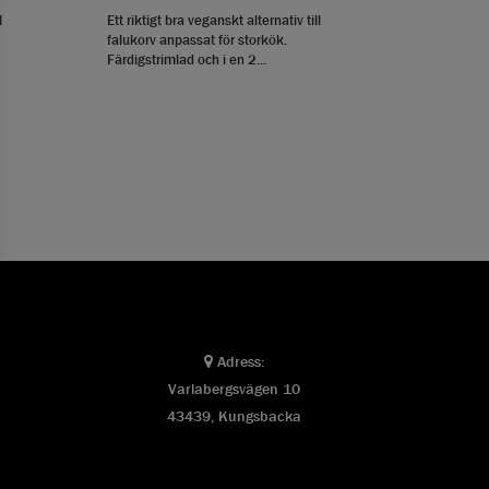
l
Ett riktigt bra veganskt alternativ till
falukorv anpassat för storkök.
Färdigstrimlad och i en 2...
Adress:
Varlabergsvägen 10
43439, Kungsbacka