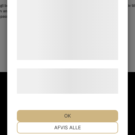
statistik og marketing. Disse oplysninger
tigt bra veganskt alternativ till
Ett riktigt bra veganskt alternativ til
v anpassat för storkök. En korv á
falukorv anpassat för storkök.
kan blive delt med annoncerings- og
passar p...
Färdigskivad och i en 2,5...
analysepartnere, som kan kombinere dem
med data, du tidligere har givet dem eller
de har indsamlet gennem din brug af deres
tjenester. Ved at klikke på 'OK' giver du
samtykke til disse formål.
Læs mere om vores brug af cookies og
behandling af persondata på vores
hjemmeside.
Telefon
E-post
010-603 6000
info@ahlstroms.se
OK
NØDVENDIGE
PRÆFERENCER
AFVIS ALLE