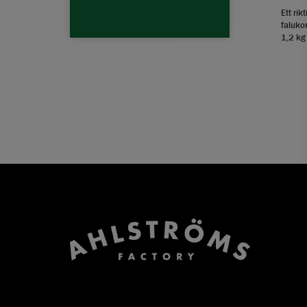
Ett rik
falukor
1,2 kg 