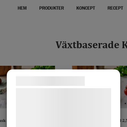
HEM
PRODUKTER
KONCEPT
RECEPT
Växtbaserade 
Samtykke til cookies
Vi og vores samarbejdspartnere bruger
teknologier, herunder cookies, til at
indsamle oplysninger om dig til forskellige
formål, herunder: Tilpasning af annoncering,
sk Stekkorv Rak 1,2 kg
Vegansk Stekkorv Skivad 2,
bedre brugeroplevelse, funktionalitet,