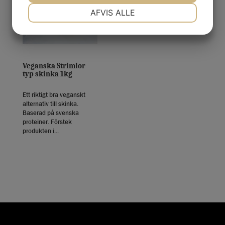
NØDVENDIGE
PRÆFERENCER
AFVIS ALLE
MARKETING
STATISTIK
Veganska Strimlor
typ skinka 1kg
Ett riktigt bra veganskt
alternativ till skinka.
Baserad på svenska
proteiner. Förstek
produkten i...