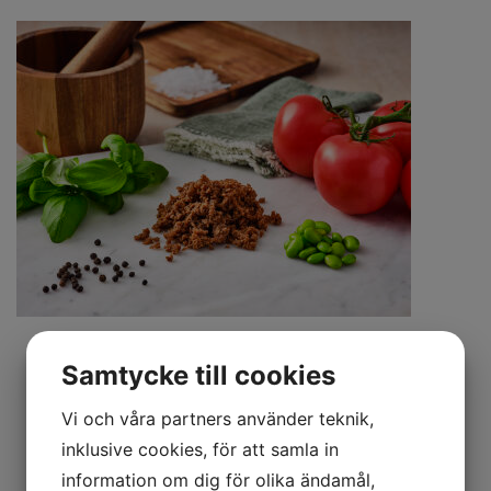
Vegansk Sojafärs 1
Samtycke till cookies
kg
Vi och våra partners använder teknik,
inklusive cookies, för att samla in
Produktbeskrivning:
information om dig för olika ändamål,