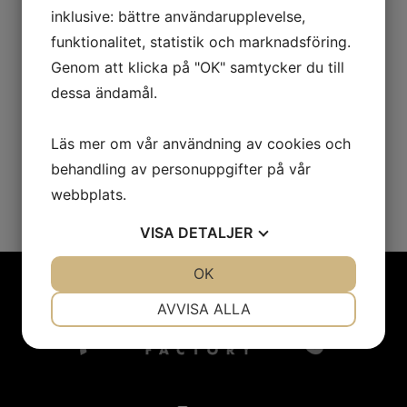
En vegansk basfärs som är redo att servera!
inklusive: bättre användarupplevelse,
Färdigkokt färs med bra konsistens, utseende och
funktionalitet, statistik och marknadsföring.
smak för alla rätter där färs ingår, fast i vegansk
Genom att klicka på "OK" samtycker du till
tappning!
dessa ändamål.
Läs mer om vår användning av cookies och
behandling av personuppgifter på vår
PRODUKTINFORMATION
webbplats.
VISA
DETALJER
JA
NEJ
OK
JA
NEJ
NÖDVÄNDIG
INSTÄLLNINGAR
AVVISA ALLA
JA
NEJ
JA
NEJ
MARKNADSFÖRING
STATISTIK