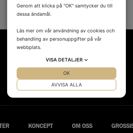
Genom att klicka på "OK" samtycker du till
dessa ändamål.
Läs mer om vår användning av cookies och
behandling av personuppgifter på vår
webbplats.
Telefon
E-post
VISA
DETALJER
010-603 6000
info@ahlstroms.se
JA
NEJ
OK
JA
NEJ
NÖDVÄNDIG
INSTÄLLNINGAR
AVVISA ALLA
JA
NEJ
JA
NEJ
MARKNADSFÖRING
STATISTIK
TER
KONCEPT
OM OSS
GROSSI