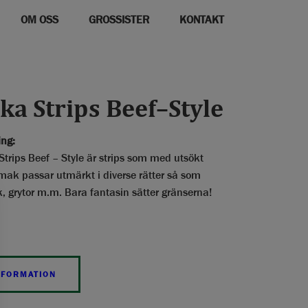
OM OSS
GROSSISTER
KONTAKT
ka Strips Beef–Style
ing:
trips Beef – Style är strips som med utsökt
mak passar utmärkt i diverse rätter så som
rik, grytor m.m. Bara fantasin sätter gränserna!
NFORMATION