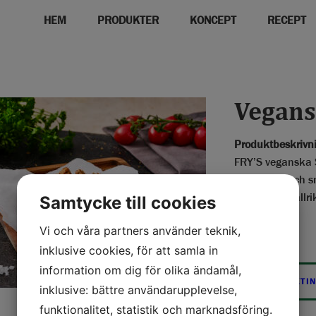
HEM
PRODUKTER
KONCEPT
RECEPT
Vegans
Produktbeskrivn
FRY’S veganska S
konsistens och s
fajitas, tacotall
Samtycke till cookies
Vi och våra partners använder teknik,
inklusive cookies, för att samla in
information om dig för olika ändamål,
PRODUKTI
inklusive: bättre användarupplevelse,
funktionalitet, statistik och marknadsföring.